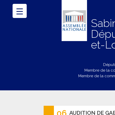
Sabi
Dépu
et-Lo
Député
Membre de la co
Membre de la commi
06
AUDITION DE GAB