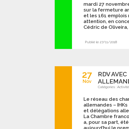
mardi 27 novembre,
sur la fermeture a
et les 161 emplois
attention, en conc
Cédric de Oliveira,
Publié le 27/11/2018
27
RDV AVEC
ALLEMAND
Nov
Catégories :
Activit
Le réseau des ch
allemandes – IHK
et délégations all
La Chambre franco
a, pour sa part, ét
aujourd’hui le pre