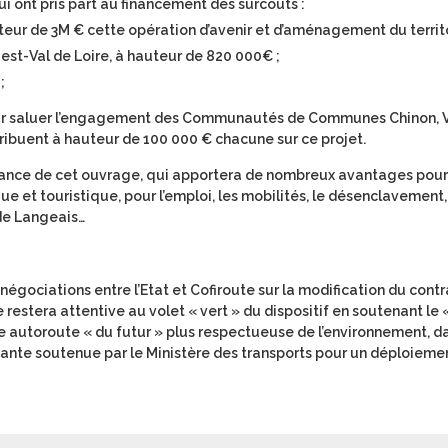
ui ont pris part au financement des surcoûts :
teur de 3M € cette opération d’avenir et d’aménagement du territo
-Val de Loire, à hauteur de 820 000€ ;
;
e pour saluer l’engagement des Communautés de Communes Chinon, 
ntribuent à hauteur de 100 000 € chacune sur ce projet.
ortance de cet ouvrage, qui apportera de nombreux avantages pour
et touristique, pour l’emploi, les mobilités, le désenclavement,
de Langeais…
 négociations entre l’Etat et Cofiroute sur la modification du contr
 restera attentive au volet « vert » du dispositif en soutenant le 
une autoroute « du futur » plus respectueuse de l’environnement, d
ante soutenue par le Ministère des transports pour un déploieme