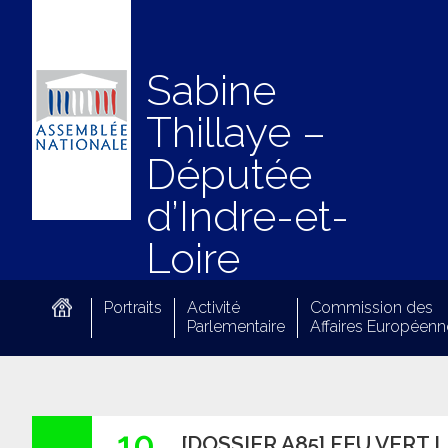
Sabine
Thillaye –
Députée
d’Indre-et-
Loire
Portraits
Activité
Commission des
Parlementaire
Affaires Européenn
10
[DOSSIER A85] FEU VERT 