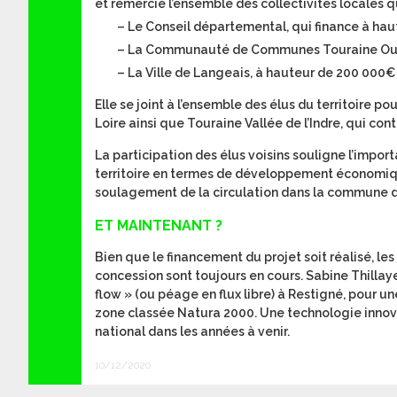
et remercie l’ensemble des collectivités locales q
– Le Conseil départemental, qui finance à hau
– La Communauté de Communes Touraine Ouest
– La Ville de Langeais, à hauteur de 200 000€ 
Elle se joint à l’ensemble des élus du territoir
Loire ainsi que Touraine Vallée de l’Indre, qui co
La participation des élus voisins souligne l’imp
territoire en termes de développement économique 
soulagement de la circulation dans la commune 
ET MAINTENANT ?
Bien que le financement du projet soit réalisé, les
concession sont toujours en cours. Sabine Thillaye
flow » (ou péage en flux libre) à Restigné, pour 
zone classée Natura 2000. Une technologie innov
national dans les années à venir.
10/12/2020