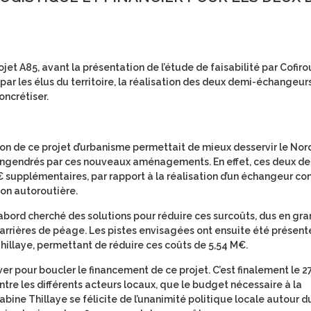
jet A85, avant la présentation de l’étude de faisabilité par Cofirou
é par les élus du territoire, la réalisation des deux demi-échangeur
oncrétiser.
ation de ce projet d’urbanisme permettait de mieux desservir le No
s engendrés par ces nouveaux aménagements. En effet, ces deux d
€ supplémentaires, par rapport à la réalisation d’un échangeur co
ion autoroutière.
d’abord cherché des solutions pour réduire ces surcoûts, dus en gr
barrières de péage. Les pistes envisagées ont ensuite été présen
Thillaye, permettant de réduire ces coûts de 5,54 M€.
ver pour boucler le financement de ce projet. C’est finalement le 2
re les différents acteurs locaux, que le budget nécessaire à la
ine Thillaye se félicite de l’unanimité politique locale autour du