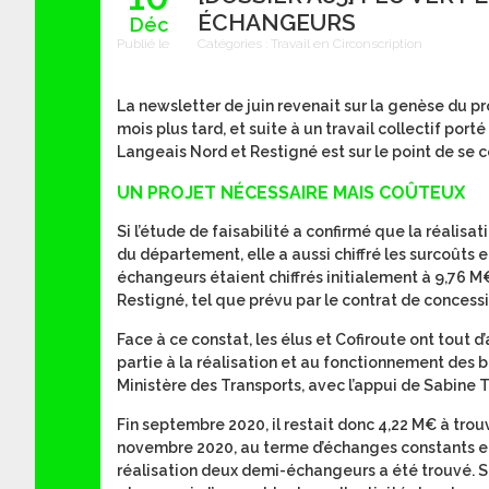
ÉCHANGEURS
Déc
Publié le
Catégories :
Travail en Circonscription
La newsletter de juin revenait sur la genèse du pro
mois plus tard, et suite à un travail collectif port
Langeais Nord et Restigné est sur le point de se c
UN PROJET NÉCESSAIRE MAIS COÛTEUX
Si l’étude de faisabilité a confirmé que la réalis
du département, elle a aussi chiffré les surcoût
échangeurs étaient chiffrés initialement à 9,76 M
Restigné, tel que prévu par le contrat de concess
Face à ce constat, les élus et Cofiroute ont tout 
partie à la réalisation et au fonctionnement des 
Ministère des Transports, avec l’appui de Sabine 
Fin septembre 2020, il restait donc 4,22 M€ à trou
novembre 2020, au terme d’échanges constants ent
réalisation deux demi-échangeurs a été trouvé. Sab