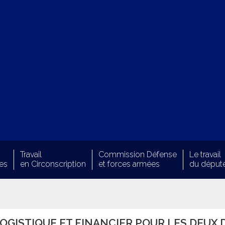
Travail
Commission Défense
Le travail
es
en Circonscription
et forces armées
du déput
LOGISTIQUE ET FINANCIER POUR LES DEUX 