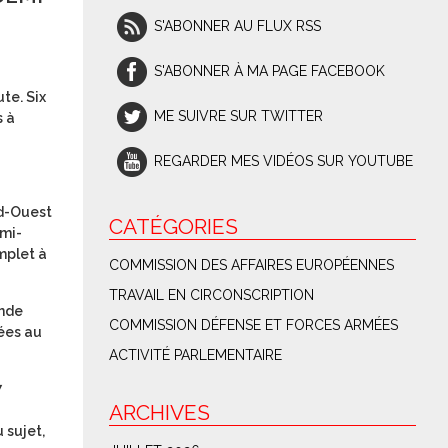
S'ABONNER AU FLUX RSS
S'ABONNER À MA PAGE FACEBOOK
te. Six
ME SUIVRE SUR TWITTER
s à
REGARDER MES VIDÉOS SUR YOUTUBE
rd-Ouest
CATÉGORIES
emi-
mplet à
COMMISSION DES AFFAIRES EUROPÉENNES
TRAVAIL EN CIRCONSCRIPTION
ande
COMMISSION DÉFENSE ET FORCES ARMÉES
tées au
ACTIVITÉ PARLEMENTAIRE
7
ARCHIVES
 sujet,