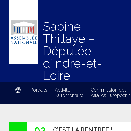
Sabine
Thillaye –
Députée
d’Indre-et-
Loire
Portraits
Activité
Commission des
Parlementaire
Affaires Européenn
02
C’EST LA RENTRÉE !