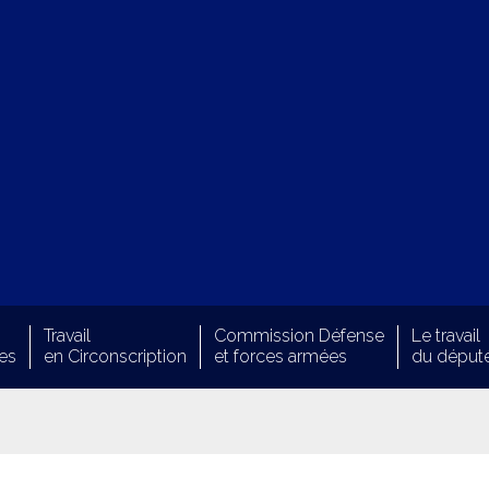
Travail
Commission Défense
Le travail
es
en Circonscription
et forces armées
du déput