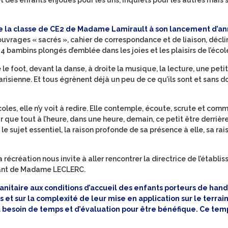
t des enfants enjoués pour les uns, inquiets pour les autres mais s
de la classe de CE2 de Madame Lamirault à son lancement d’a
 ouvrages « sacrés », cahier de correspondance et de liaison, décl
4 bambins plongés d’emblée dans les joies et les plaisirs de l’écol
 le foot, devant la danse, à droite la musique, la lecture, une petite
arisienne. Et tous égrènent déjà un peu de ce qu’ils sont et sans 
écoles, elle n’y voit à redire. Elle contemple, écoute, scrute et co
 que tout à l’heure, dans une heure, demain, ce petit être derrière
e sujet essentiel, la raison profonde de sa présence à elle, sa rai
 récréation nous invite à aller rencontrer la directrice de l’établi
lant de Madame LECLERC.
sanitaire aux conditions d’accueil des enfants porteurs de hand
 et sur la complexité de leur mise en application sur le terrain
 besoin de temps et d’évaluation pour être bénéfique. Ce tem