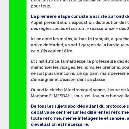
gentillesse de m’accueillir au milieu des parents e
pour tous.
La première étape consiste a assisté au fond 
Appel, présentation, explication, distribution des
des règles socles et surtout « réassurance » des 2
Ici on aime les maths, là-bas, le français, à gauche
arrive de Madrid, un petit garçon de la banlieue p
ce qu’ils veulent être.
Et l’institutrice, la maîtresse, la professeure des 
mémoriser les visages, les noms, les prénoms, pour
ne soit plus un inconnu, un quidam, mais devienne l
d’enseigner et d’exister dans sa classe.
Quand la cloche (électronique) sonne, l’heure de la
Madame ELMESBAHI, sous l’œil toujours bienveil
De tous les sujets abordés allant du protocole 
débat va se centrer sur les différentes réformes
toute réforme, même intelligente et sensée, a
d’évaluation est nécessaire.