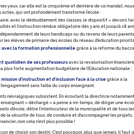
 mes yeux, car elle est la cinquième et dernière de ce mandat, nou
actes, qui ont profondément transformé l’école :
maire, avec le dédoublement des classes, le dispositif « devoirs fai
és et l’instruction rendue obligatoire dès 3 ans et jusqu’à 18 ans
indépendamment de leurs handicaps ou du revenu de leurs parents
r les élèves de primaire des écoles du réseau d’éducation priorita
t avec la formation professionnelle
grâce à la réforme du bacca
nt quotidien de ses professeurs
avec la revalorisation financière
 la plus forte augmentation budgétaire de l’Éducation nationale ;
mission d’instruction et d’inclusion face à la crise
grâce à la
 l’engagement sans faille du corps enseignant.
points névralgiques subsistent. En écoutant la directrice notamment
enseignant « déchargé » à peine à mi-temps, de diriger une écol
ils d’école, d’être l’interlocuteur de la municipalité et de tous le
 de la sécurité de tous, de conduire et d’accompagner les projets,
financier…non cela n’est plus possible !
n de choisir son destin. C’est pourquoi, plus que jamais, il faut q