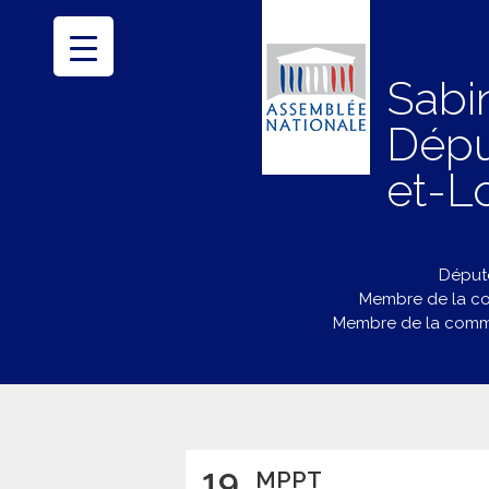
Sabi
Dépu
et-Lo
Député
Membre de la co
Membre de la commi
19
MPPT