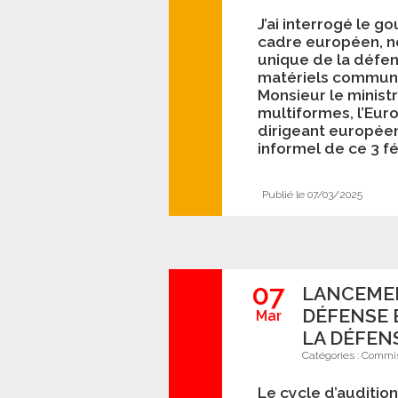
J’ai interrogé le 
cadre européen, n
unique de la défens
matériels communs.
Monsieur le minist
multiformes, l’Eur
dirigeant europée
informel de ce 3 fé
Publié le 07/03/2025
07
LANCEMEN
DÉFENSE 
Mar
LA DÉFEN
Catégories :
Commis
Le cycle d’auditio