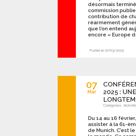
désormais terminé
commission publier
contribution de c
réarmement général
que l’on entend au
encore « Europe d
Publié le 07/03/2025
07
CONFÉREN
2025 : UN
Mar
LONGTEMP
Catégories :
Activit
Du 14 au 16 févrie
assister à la 61-è
de Munich. C’est l