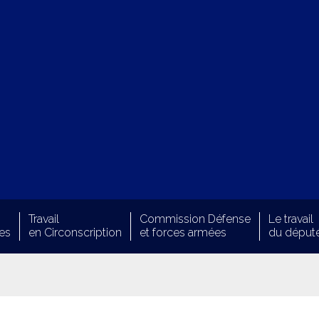
Travail
Commission Défense
Le travail
es
en Circonscription
et forces armées
du déput