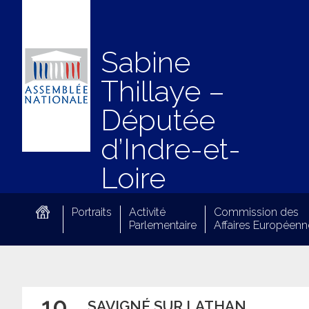
Sabine
Thillaye –
Députée
d’Indre-et-
Loire
Portraits
Activité
Commission des
Parlementaire
Affaires Européenn
10
SAVIGNÉ SUR LATHAN