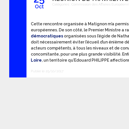
Catégories :
Commission des Affaires Européen
Oct
Cette rencontre organisée à Matignon m’a permis 
européennes. De son côté, le Premier Ministre a ra
démocratiques
organisées sous l’égide de Nathal
doit nécessairement éviter l’écueil d’un énième dé
acteurs compétents, à tous les niveaux et de con
concomitante, pour une plus grande visibilité. Enfi
Loire
, un territoire qu’Edouard PHILIPPE affectio
Publié le 25/10/2017