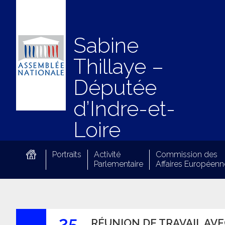
Sabine
Thillaye –
Députée
d’Indre-et-
Loire
Portraits
Activité
Commission des
Parlementaire
Affaires Européenn
25
RÉUNION DE TRAVAIL AVE