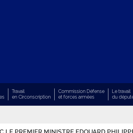
Travail
Commission Défense
Le travail
es
en Circonscription
et forces armées
du déput
C LE PREMIER MINISTRE EDOUARD PHILIPP