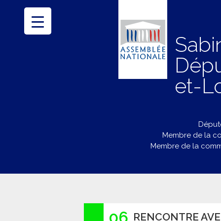
Sabi
Dépu
et-Lo
Député
Membre de la co
Membre de la commi
06
RENCONTRE AVE