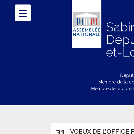
Sabi
Dépu
et-Lo
Député
Membre de la co
Membre de la commi
31
VOEUX DE L’OFFICE