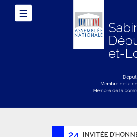
Sabi
Dépu
et-Lo
Député
Membre de la co
Membre de la commi
24
INVITÉE D’HONN