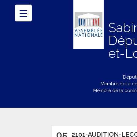
Sabi
Dépu
et-Lo
Député
Membre de la co
Membre de la commi
05
2101-AUDITION-LEC