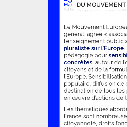
DU MOUVEMENT 
Mar
Publié
Catégories :
Commission des Aff
Le Mouvement Européen 
général, agréé « assoc
l’enseignement public »
pluraliste sur l’Europe
.
pédagogie pour
sensib
concrètes
, autour de l
citoyens et de la formu
l’Europe.
Sensibilisatio
populaire, diffusion d
destination de tous les
en œuvre d’actions de t
Les thématiques abord
France sont nombreuses
citoyenneté, droits fon