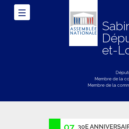
Sabi
Dépu
et-Lo
Député
Membre de la co
Membre de la commi
07
30E ANNIVERSAI