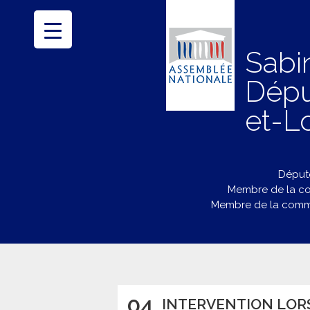
Sabi
Dépu
et-Lo
Député
Membre de la co
Membre de la commi
04
INTERVENTION LORS