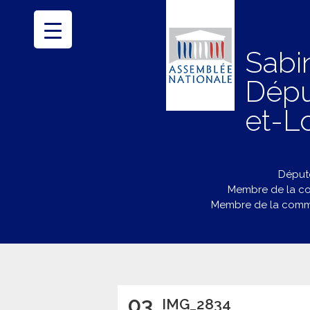
Sabi
Dépu
et-Lo
Député
Membre de la co
Membre de la commi
03
IMG_2834