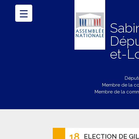
Sabi
Dépu
et-Lo
Député
Membre de la co
Membre de la commi
18
ELECTION DE GI