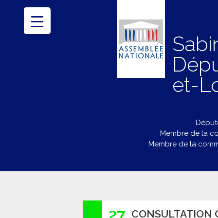
Sabi
Dépu
et-Lo
Député
Membre de la co
Membre de la commi
27
CONSULTATION C