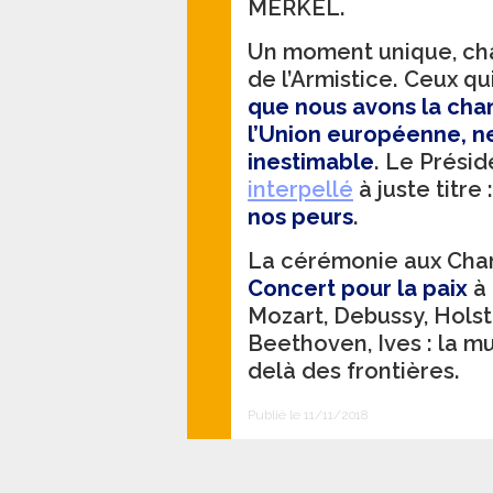
MERKEL.
Un moment unique, cha
de l’Armistice. Ceux q
que nous avons la chan
l’Union européenne, ne
inestimable
. Le Présid
interpellé
à juste titre :
nos peurs
.
La cérémonie aux Cham
Concert pour la paix
à 
Mozart, Debussy, Holst
Beethoven, Ives : la m
delà des frontières.
Publié le 11/11/2018