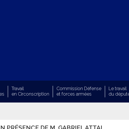
Travail
Commission Défense
Le travail
es
en Circonscription
et forces armées
du déput
 EN PRÉSENCE DE M. GABRIEL ATTAL