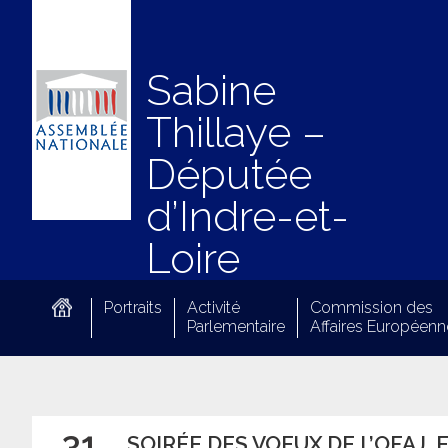
Sabine
Thillaye –
Députée
d’Indre-et-
Loire
Portraits
Activité
Commission des
Parlementaire
Affaires Européenn
31
SOIRÉE DES VOEUX DE L’OFAJ,