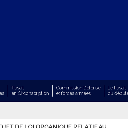
Travail
Commission Défense
Le travail
es
en Circonscription
et forces armées
du déput
ROJET DE LOI ORGANIQUE RELATIF AU