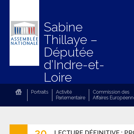
Sabine
Thillaye –
Députée
d’Indre-et-
Loire
Portraits
Activité
Commission des
Parlementaire
Affaires Européenn
20
LECTURE DÉFINITIVE : P