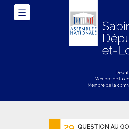
Sabi
Dépu
et-Lo
Député
Membre de la co
Membre de la commi
29
QUESTION AU G