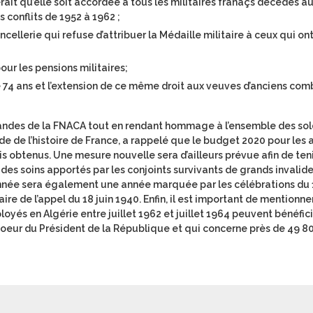
rait qu’elle soit accordée à tous les militaires franaçs décédés a
 conflits de 1952 à 1962 ;
ncellerie qui refuse d’attribuer la Médaille militaire à ceux qui on
our les pensions militaires;
de 74 ans et l’extension de ce même droit aux veuves d’anciens co
ndes de la FNACA tout en rendant hommage à l’ensemble des sol
 de l’histoire de France, a rappelé que le budget 2020 pour les 
 obtenus. Une mesure nouvelle sera d’ailleurs prévue afin de ten
 des soins apportés par les conjoints survivants de grands invalid
nnée sera également une année marquée par les célébrations du
ire de l’appel du 18 juin 1940. Enfin, il est important de mentionn
ployés en Algérie entre juillet 1962 et juillet 1964 peuvent bénéfici
oeur du Président de la République et qui concerne près de 49 8