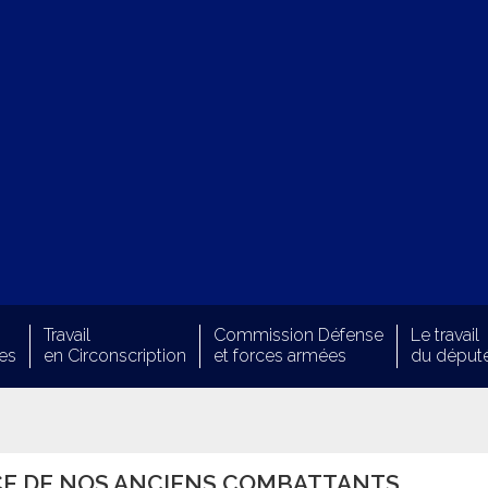
Travail
Commission Défense
Le travail
es
en Circonscription
et forces armées
du déput
CE DE NOS ANCIENS COMBATTANTS