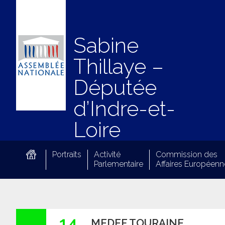
Sabine
Thillaye –
Députée
d’Indre-et-
Loire
Portraits
Activité
Commission des
Parlementaire
Affaires Européenn
14
MEDEF TOURAINE