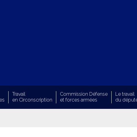
Travail
Commission Défense
Le travail
es
en Circonscription
et forces armées
du déput