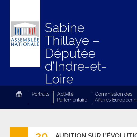
Sabine
Thillaye –
Députée
d’Indre-et-
Loire
Portraits
Activité
Commission des
Parlementaire
Affaires Européenn
20
AUDITION SUR L’ÉVOLUTI