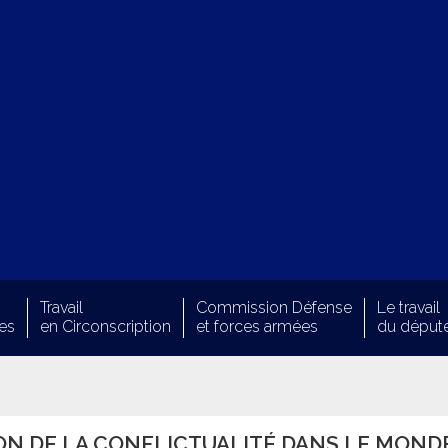
Travail
Commission Défense
Le travail
es
en Circonscription
et forces armées
du déput
ON DE LA CONFLICTUALITÉ DANS LE MONDE