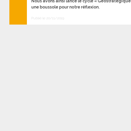
Nous avons ainsi lancé le cycle « Géostratégique
une boussole pour notre réflexion.
Publié le 20/11/2019