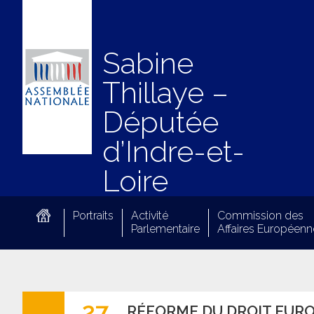
Sabine
Thillaye –
Députée
d’Indre-et-
Loire
Portraits
Activité
Commission des
Parlementaire
Affaires Européenn
27
RÉFORME DU DROIT EURO