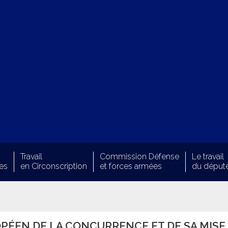
Travail
Commission Défense
Le travail
es
en Circonscription
et forces armées
du déput
PÉEN DE LA CONCURRENCE ET DE SA MISE