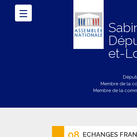
Sabi
Dépu
et-Lo
Député
Membre de la co
Membre de la commi
08
ECHANGES FRAN