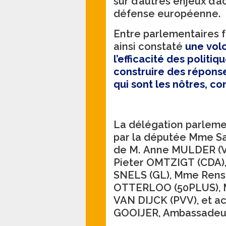
sur d’autres enjeux d’
défense européenne.
Entre parlementaires f
ainsi constaté
une vol
l’efficacité des polit
construire des répons
qui sont les nôtres, c
La délégation parleme
par la députée Mme S
de M. Anne MULDER (V
Pieter OMTZIGT (CDA), M. Joost SNELLER (D66),
SNELS (GL), Mme Rensk
OTTERLOO (50PLUS), M
VAN DIJCK (PVV), et a
GOOIJER, Ambassadeur