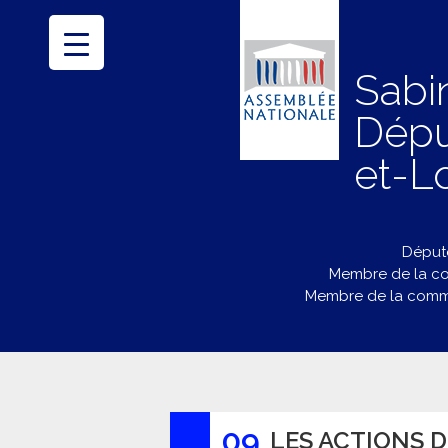
Sabi
Dépu
et-Lo
Député
Membre de la co
Membre de la commi
09
LES ACTIONS 