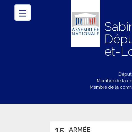
Sabi
Dépu
et-Lo
Député
Membre de la co
Membre de la commi
15
ARMÉE