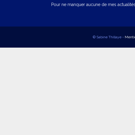
Pour ne manquer aucune de mes actualités,
© Sabine Thillaye -
Menti