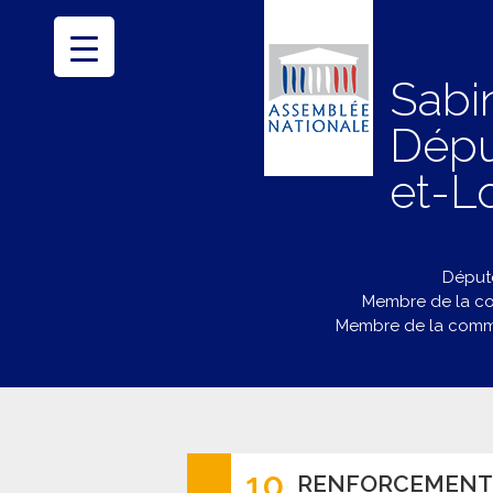
Sabi
Dépu
et-Lo
Député
Membre de la co
Membre de la commi
10
RENFORCEMENT 