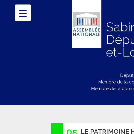
Sabi
Dépu
et-Lo
Député
Membre de la co
Membre de la commi
05
LE PATRIMOINE H