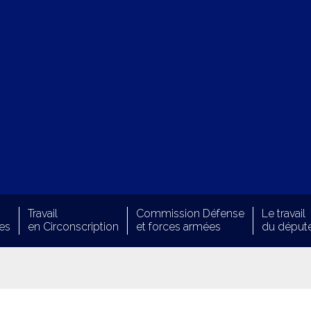
Travail
Commission Défense
Le travail
es
en Circonscription
et forces armées
du déput