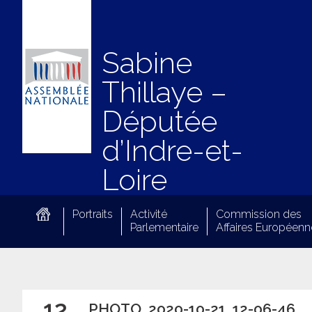
Sabine
Thillaye –
Députée
d’Indre-et-
Loire
Portraits
Activité
Commission des
Parlementaire
Affaires Européenn
12
PHOTO_2020-10-21_12-06-46