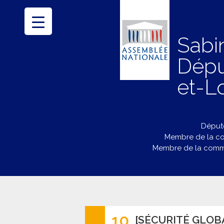
Sabi
Dépu
et-Lo
Député
Membre de la co
Membre de la commi
10
[SÉCURITÉ GLOB