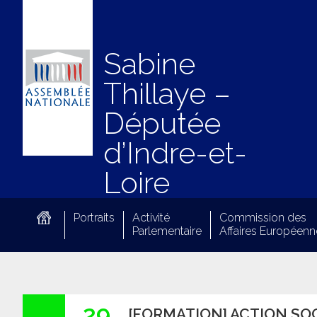
Sabine
Thillaye –
Députée
d’Indre-et-
Loire
Portraits
Activité
Commission des
Parlementaire
Affaires Européenn
29
[FORMATION] ACTION SOC