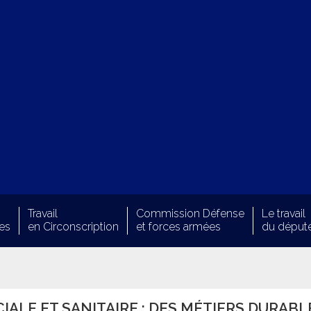
Travail
Commission Défense
Le travail
es
en Circonscription
et forces armées
du déput
IALE ET SANITAIRE : DES MÉTIERS DURABL