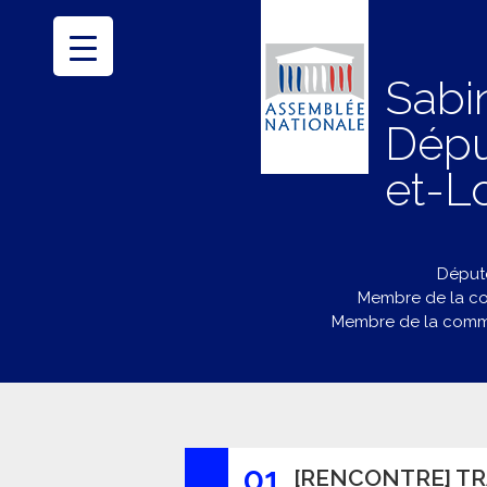
Sabi
Dépu
et-Lo
Député
Membre de la co
Membre de la commi
01
[RENCONTRE] T