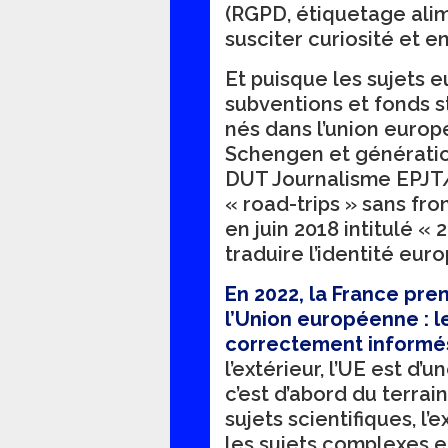
(RGPD, étiquetage alim
susciter curiosité et e
Et puisque les sujets 
subventions et fonds st
nés dans l’union europ
Schengen et générati
DUT Journalisme EPJT/
« road-trips » sans fro
en juin 2018 intitulé 
traduire l’identité eur
En 2022, la France pre
l’Union européenne : l
correctement informé
l’extérieur, l’UE est d
c’est d’abord du terra
sujets scientifiques, l’
les sujets complexes e