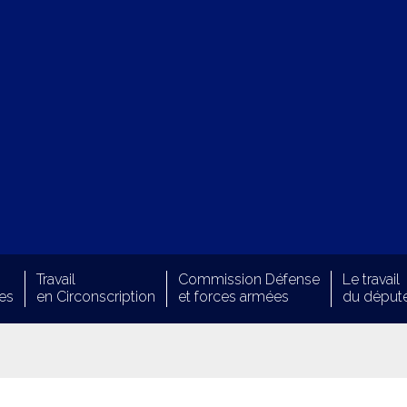
Travail
Commission Défense
Le travail
es
en Circonscription
et forces armées
du déput