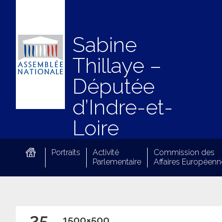
Sabine
Thillaye –
Députée
d’Indre-et-
Loire
Portraits
Activité
Commission des
Parlementaire
Affaires Européenn
25
1500×500