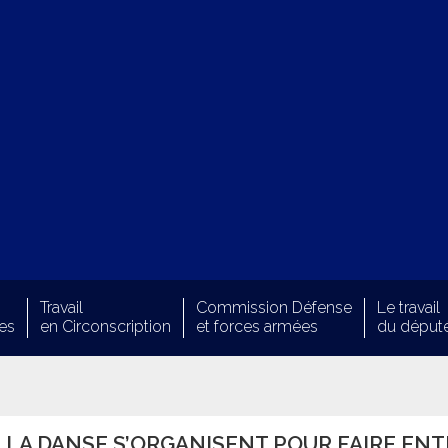
Travail
Commission Défense
Le travail
es
en Circonscription
et forces armées
du déput
 LA DANSE S’ORGANISENT POUR FAIRE EN