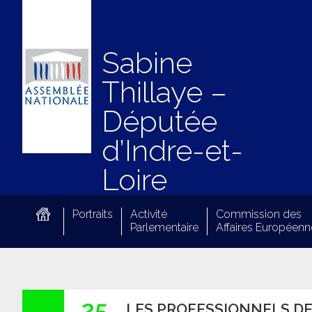
Sabine
Thillaye –
Députée
d’Indre-et-
Loire
Portraits
Activité
Commission des
Parlementaire
Affaires Européenn
25
LES PROFESSIONNELS DE