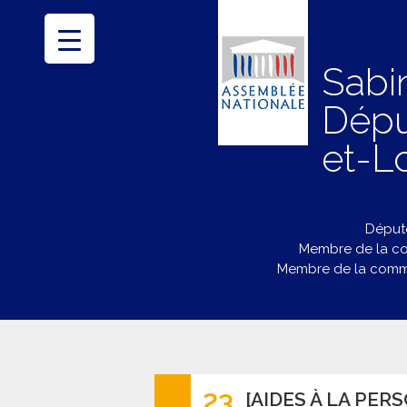
Sabi
Dépu
et-Lo
Député
Membre de la co
Membre de la commi
23
[AIDES À LA PE