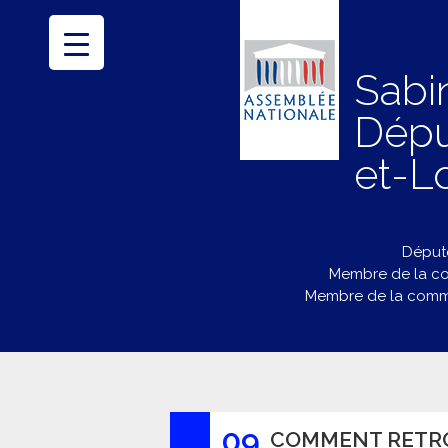
Sabi
Dépu
et-Lo
Député
Membre de la co
Membre de la commi
09
COMMENT RETRO