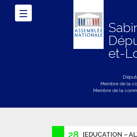
Sabi
Dépu
et-Lo
Député
Membre de la co
Membre de la commi
28
[EDUCATION – A