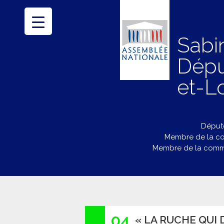
Sabi
Dépu
et-Lo
Député
Membre de la co
Membre de la commi
04
« LA RUCHE QUI 