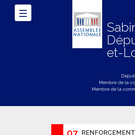
Sabi
Dépu
et-Lo
Député
Membre de la co
Membre de la commi
07
RENFORCEMENT 