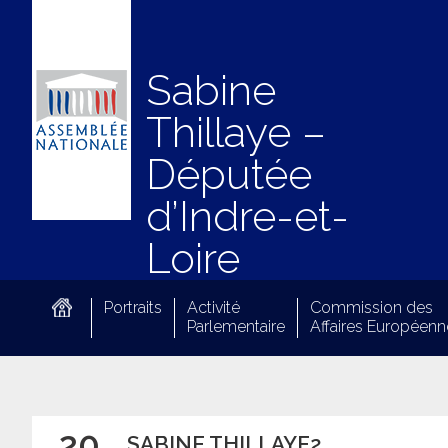
Sabine
Thillaye –
Députée
d’Indre-et-
Loire
Portraits
Activité
Commission des
Parlementaire
Affaires Européenn
20
SABINE THILLAYE2