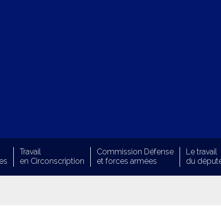
Travail
Commission Défense
Le travail
es
en Circonscription
et forces armées
du déput