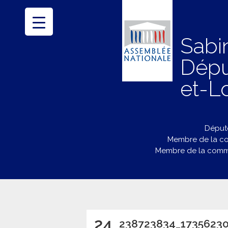
Sabi
Dépu
et-Lo
Député
Membre de la co
Membre de la commi
24
238723834_1735623