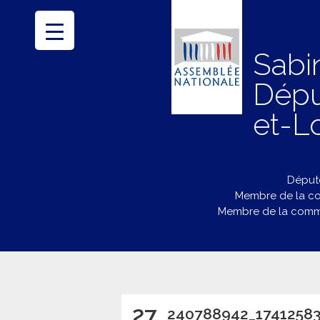
Sabi
Dépu
et-Lo
Député
Membre de la co
Membre de la commi
27
240788942_1741258