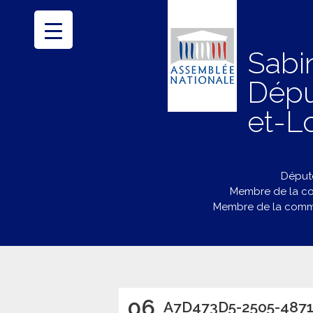
Sabi
Dépu
et-Lo
Député
Membre de la co
Membre de la commi
06
A7D473D5-2505-4871