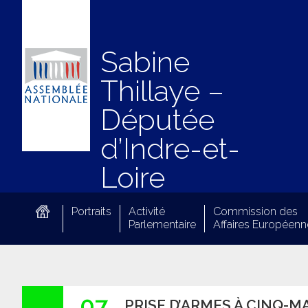
Sabine
Thillaye –
Députée
d’Indre-et-
Loire
Portraits
Activité
Commission des
Parlementaire
Affaires Européenn
07
PRISE D’ARMES À CINQ-M