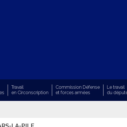
Travail
Commission Défense
Le travail
es
en Circonscription
et forces armées
du déput
ARS-LA-PILE