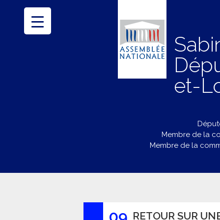
Sabi
Dépu
et-Lo
Député
Membre de la co
Membre de la commi
09
RETOUR SUR UNE