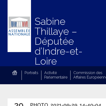
Sabine
Thillaye –
Députée
d’Indre-et-
Loire
Portraits
Activité
Commission des
Parlementaire
Affaires Européenn
29
PHOTO_2021-09-29_14-40-04