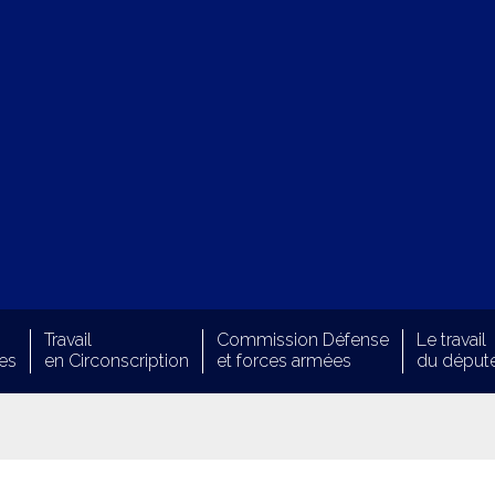
Travail
Commission Défense
Le travail
es
en Circonscription
et forces armées
du déput