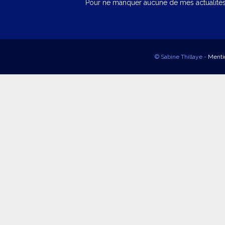
Pour ne manquer aucune de mes actualités,
© Sabine Thillaye -
Menti